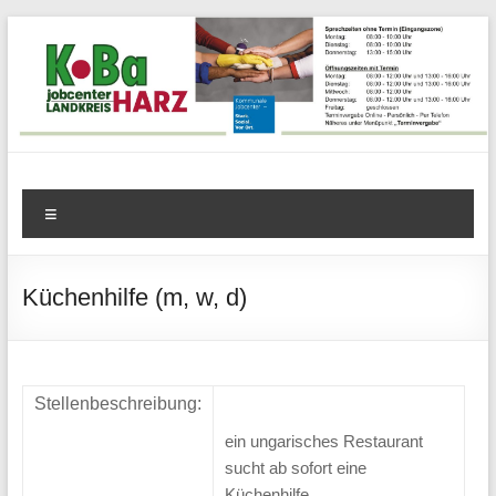
Zum
Inhalt
springen
KoBa
Menü
Harz
–
Küchenhilfe (m, w, d)
Kommunale
Beschäftigungsagentur
Stellenbeschreibung:
Jobcenter
ein ungarisches Restaurant
Landkreis
sucht ab sofort eine
Küchenhilfe