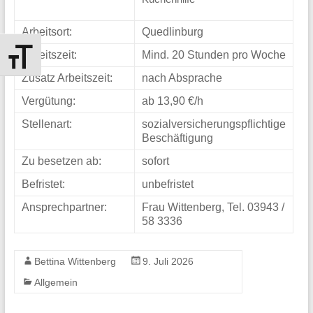
Harz
Arbeitsort:
Quedlinburg
Als
Arbeitszeit:
Mind. 20 Stunden pro Woche
kommunales
Schrift vergrößern
Zusatz Arbeitszeit:
nach Absprache
Jobcenter
betreuen
Vergütung:
ab 13,90 €/h
wir
Stellenart:
sozialversicherungspflichtige
Beschäftigung
rund
Zu besetzen ab:
sofort
2/3
aller
Befristet:
unbefristet
arbeitslosen
Ansprechpartner:
Frau Wittenberg, Tel. 03943 /
58 3336
Menschen
im
Bettina Wittenberg
9. Juli 2026
Landkreis
Allgemein
Harz.
Mit