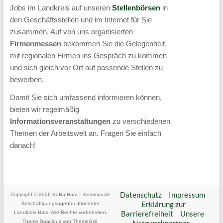
Jobs im Landkreis auf unseren
Stellenbörsen
in
Grundsicherung,
den Geschäftsstellen und im Internet für Sie
Vermittlung
zusammen. Auf von uns organisierten
und
Firmenmessen
bekommen Sie die Gelegenheit,
mit regionalen Firmen ins Gespräch zu kommen
Förderung
und sich gleich vor Ort auf passende Stellen zu
unterstützen
bewerben.
wir
Damit Sie sich umfassend informieren können,
sie
bieten wir regelmäßig
auf
Informationsveranstaltungen
zu verschiedenen
dem
Themen der Arbeitswelt an. Fragen Sie einfach
danach!
Weg
zurück
in
die
Datenschutz
Impressum
Copyright © 2026
KoBa Harz – Kommunale
Erklärung zur
Beschäftigungsagentur Jobcenter
Arbeitswelt.
Barrierefreiheit
Unsere
Landkreis Harz
. Alle Rechte vorbehalten.
Unsere
Theme
Spacious
von ThemeGrill.
Netzwerkpartner