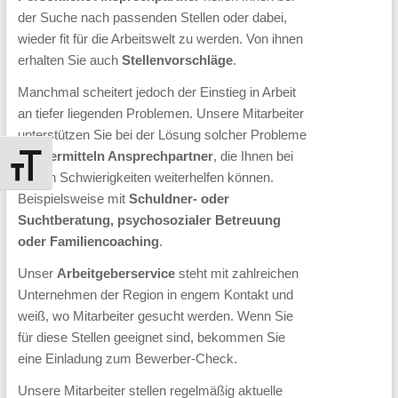
Harz
der Suche nach passenden Stellen oder dabei,
wieder fit für die Arbeitswelt zu werden. Von ihnen
Als
erhalten Sie auch
Stellenvorschläge
.
kommunales
Manchmal scheitert jedoch der Einstieg in Arbeit
Jobcenter
an tiefer liegenden Problemen. Unsere Mitarbeiter
betreuen
unterstützen Sie bei der Lösung solcher Probleme
wir
und
vermitteln Ansprechpartner
, die Ihnen bei
Schrift vergrößern
diesen Schwierigkeiten weiterhelfen können.
rund
Beispielsweise mit
Schuldner- oder
2/3
Suchtberatung, psychosozialer Betreuung
aller
oder Familiencoaching
.
arbeitslosen
Unser
Arbeitgeberservice
steht mit zahlreichen
Menschen
Unternehmen der Region in engem Kontakt und
im
weiß, wo Mitarbeiter gesucht werden. Wenn Sie
für diese Stellen geeignet sind, bekommen Sie
Landkreis
eine Einladung zum Bewerber-Check.
Harz.
Unsere Mitarbeiter stellen regelmäßig aktuelle
Mit