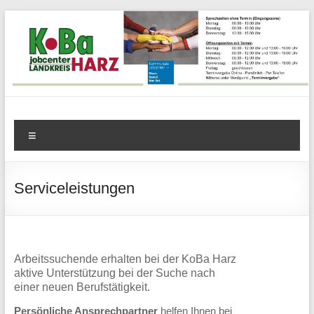
Zum
Inhalt
springen
KoBa
Menü
Harz
–
Serviceleistungen
Kommunale
Beschäftigungsagentur
Jobcenter
Arbeitssuchende erhalten bei der KoBa Harz
aktive Unterstützung bei der Suche nach
Landkreis
einer neuen Berufstätigkeit.
Persönliche Ansprechpartner
helfen Ihnen bei