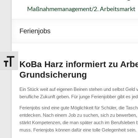
Harz
Maßnahmemanagement/2. Arbeitsmarkt
–
Kommunale
Ferienjobs
Beschäftigungsagent
Jobcenter
KoBa Harz informiert zu Arbe
Schrift vergrößern
Landkreis
Grundsicherung
Harz
Ein Stück weit auf eigenen Beinen stehen und selbst Geld v
Als
berufliche Zukunft geben. Für junge Ferienjobber gibt es j
kommunales
Ferienjobs sind eine gute Möglichkeit für Schüler, die Tas
Jobcenter
entdecken. Nach einem Job zu suchen, sich zu bewerben, im
betreuen
stärkt Kompetenzen, die man später auch im Berufsleben br
wir
muss. Ferienjobs können dafür eine tolle Gelegenheit sein.