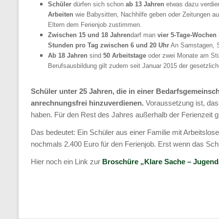
rund
Schüler
dürfen sich schon
ab 13 Jahren
etwas dazu verdien
Arbeiten
wie Babysitten, Nachhilfe geben oder Zeitungen au
2/3
Eltern dem Ferienjob zustimmen.
aller
Zwischen 15 und 18 Jahren
darf man
vier 5-Tage-Wochen 
arbeitslosen
Stunden pro Tag zwischen 6 und 20 Uhr
An Samstagen, Son
Ab 18 Jahren
sind
50 Arbeitstage
oder zwei Monate am S
Menschen
Berufsausbildung gilt zudem seit Januar 2015 der gesetzlic
im
Landkreis
Schüler unter 25 Jahren, die in einer Bedarfsgemeinsch
anrechnungsfrei hinzuverdienen.
Voraussetzung ist, das
Harz.
haben. Für den Rest des Jahres außerhalb der Ferienzeit gi
Mit
Das bedeutet: Ein Schüler aus einer Familie mit Arbeitslos
Grundsicherung,
nochmals 2.400 Euro für den Ferienjob. Erst wenn das Schü
Vermittlung
Hier noch ein Link zur
Broschüre „Klare Sache – Jugend
und
Förderung
unterstützen
wir