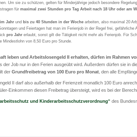
en. Um sie zu schützen, gelten für Minderjährige jedoch besondere Regelung
stragen für
maximal zwei Stunden pro Tag
Arbeit nach 18 Uhr oder am 
im Jahr
und
bis zu 40 Stunden in der Woche
arbeiten, also maximal 20 Ar
ntagen und Feiertagen hat man im Ferienjob in der Regel frei, gefährliche A
tück
pro Jahr
erlaubt, sonst gilt die Tätigkeit nicht mehr als Ferienjob. Für 
he Mindestlohn von 8,50 Euro pro Stunde.
aft leben und Arbeitslosengeld II erhalten, dürfen im Rahmen vo
s der Job nur in den Ferien ausgeübt wird. Außerdem dürfen sie in d
lt der
Grundfreibetrag von 100 Euro pro Monat
, den alle Empfäng
engeld II darf also außerhalb der Ferienzeit monatlich 100 Euro anre
ler-Einkommen diesen Freibetrag übersteigt, wird es bei der Berech
arbeitsschutz und Kinderarbeitsschutzverordnung“
des Bundesmi