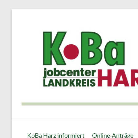
Zum
Inhalt
springen
KoBa
KoBa Harz informiert
Online-Anträge