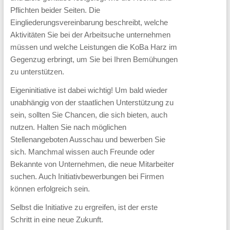
Pflichten beider Seiten. Die
Grundsicherung,
Eingliederungsvereinbarung beschreibt, welche
Vermittlung
Aktivitäten Sie bei der Arbeitsuche unternehmen
und
müssen und welche Leistungen die KoBa Harz im
Förderung
Gegenzug erbringt, um Sie bei Ihren Bemühungen
zu unterstützen.
unterstützen
wir
Eigeninitiative ist dabei wichtig! Um bald wieder
unabhängig von der staatlichen Unterstützung zu
sie
sein, sollten Sie Chancen, die sich bieten, auch
auf
nutzen. Halten Sie nach möglichen
dem
Stellenangeboten Ausschau und bewerben Sie
Weg
sich. Manchmal wissen auch Freunde oder
Bekannte von Unternehmen, die neue Mitarbeiter
zurück
suchen. Auch Initiativbewerbungen bei Firmen
in
können erfolgreich sein.
die
Selbst die Initiative zu ergreifen, ist der erste
Arbeitswelt.
Schritt in eine neue Zukunft.
Unsere