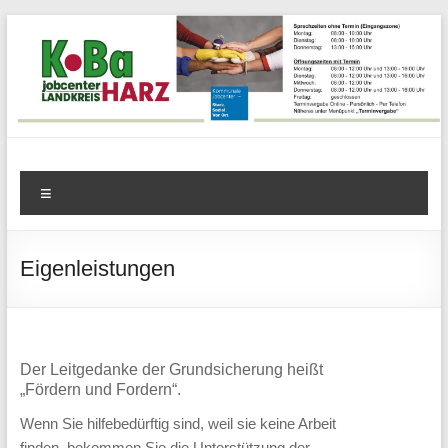
Zum
Inhalt
springen
KoBa
Menü
Harz
–
Eigenleistungen
Kommunale
Beschäftigungsagentur
Jobcenter
Der Leitgedanke der Grundsicherung heißt
„Fördern und Fordern“.
Landkreis
Wenn Sie hilfebedürftig sind, weil sie keine Arbeit
finden, bekommen Sie die Unterstützung der