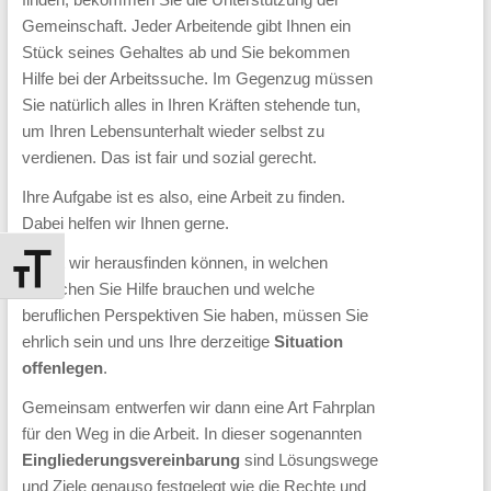
Harz
Gemeinschaft. Jeder Arbeitende gibt Ihnen ein
Stück seines Gehaltes ab und Sie bekommen
Als
Hilfe bei der Arbeitssuche. Im Gegenzug müssen
kommunales
Sie natürlich alles in Ihren Kräften stehende tun,
Jobcenter
um Ihren Lebensunterhalt wieder selbst zu
betreuen
verdienen. Das ist fair und sozial gerecht.
wir
Ihre Aufgabe ist es also, eine Arbeit zu finden.
rund
Dabei helfen wir Ihnen gerne.
2/3
Damit wir herausfinden können, in welchen
Schrift vergrößern
aller
Bereichen Sie Hilfe brauchen und welche
beruflichen Perspektiven Sie haben, müssen Sie
arbeitslosen
ehrlich sein und uns Ihre derzeitige
Situation
Menschen
offenlegen
.
im
Gemeinsam entwerfen wir dann eine Art Fahrplan
Landkreis
für den Weg in die Arbeit. In dieser sogenannten
Harz.
Eingliederungsvereinbarung
sind Lösungswege
Mit
und Ziele genauso festgelegt wie die Rechte und