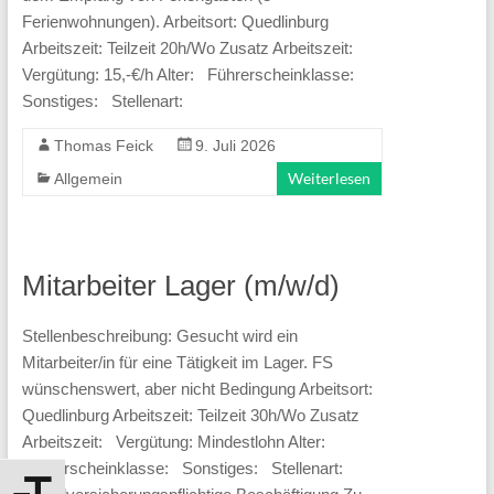
Ferienwohnungen). Arbeitsort: Quedlinburg
Aufgaben
Arbeitszeit: Teilzeit 20h/Wo Zusatz Arbeitszeit:
sind
Vergütung: 15,-€/h Alter: Führerscheinklasse:
vielfältig:
Sonstiges: Stellenart:
Von
Thomas Feick
9. Juli 2026
der
Weiterlesen
Allgemein
Arbeitsvermittlung
als
Partner
Mitarbeiter Lager (m/w/d)
für
Bewerber
Stellenbeschreibung: Gesucht wird ein
und
Mitarbeiter/in für eine Tätigkeit im Lager. FS
wünschenswert, aber nicht Bedingung Arbeitsort:
Arbeitgeber
Quedlinburg Arbeitszeit: Teilzeit 30h/Wo Zusatz
bis
Arbeitszeit: Vergütung: Mindestlohn Alter:
hin
Führerscheinklasse: Sonstiges: Stellenart:
zur