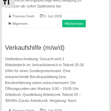
Sozialversicherungspflichtige Beschäftigung Zu
Schrift vergrößern
besetzen ab: sofort Spätestens bis:
Förderung
der
Thomas Feick
9. Juli 2026
Jüngsten
Weiterlesen
Allgemein
mit
dem
Bildungspaket.
Verkaufshilfe (m/w/d)
Unser
Stellenbeschreibung: Gesucht wird 1
Ziel
Mitarbeiter/in im Verkaufsbereich in Teilzeit 20-30
ist
h/Wo für einen Sonderpostenmarkt. Eine
immer
entsprechende Berufsausbildung bzw.
eines:
Berufserfahrung wären wünschenswert. Die
Öffnungszeiten des Marktes 9.00 – 19.00 Uhr.
Chancen
Arbeitsort: Quedlinburg Arbeitszeit: Teilzeit 20 –
schaffen!
30h/Wo Zusatz Arbeitszeit: Vergütung: Nach
Thomas Feick
9. Juli 2026