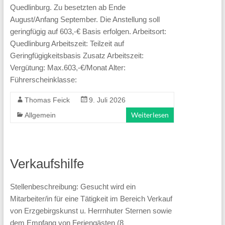
Quedlinburg. Zu besetzten ab Ende
Grundsicherung,
August/Anfang September. Die Anstellung soll
Vermittlung
geringfügig auf 603,-€ Basis erfolgen. Arbeitsort:
und
Quedlinburg Arbeitszeit: Teilzeit auf
Geringfügigkeitsbasis Zusatz Arbeitszeit:
Förderung
Vergütung: Max.603,-€/Monat Alter:
unterstützen
Führerscheinklasse:
wir
Thomas Feick
9. Juli 2026
sie
Weiterlesen
Allgemein
auf
dem
Weg
Verkaufshilfe
zurück
in
Stellenbeschreibung: Gesucht wird ein
die
Mitarbeiter/in für eine Tätigkeit im Bereich Verkauf
Arbeitswelt.
von Erzgebirgskunst u. Herrnhuter Sternen sowie
dem Empfang von Feriengästen (8
Unsere