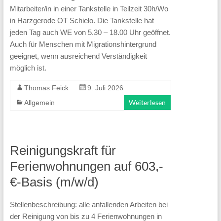
Harz
Mitarbeiter/in in einer Tankstelle in Teilzeit 30h/Wo
in Harzgerode OT Schielo. Die Tankstelle hat
Als
jeden Tag auch WE von 5.30 – 18.00 Uhr geöffnet.
kommunales
Auch für Menschen mit Migrationshintergrund
Jobcenter
geeignet, wenn ausreichend Verständigkeit
möglich ist.
betreuen
wir
Thomas Feick
9. Juli 2026
rund
Weiterlesen
Allgemein
2/3
aller
arbeitslosen
Reinigungskraft für
Menschen
Ferienwohnungen auf 603,-
im
€-Basis (m/w/d)
Landkreis
Harz.
Stellenbeschreibung: alle anfallenden Arbeiten bei
der Reinigung von bis zu 4 Ferienwohnungen in
Mit