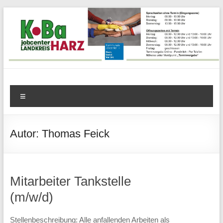
Zum
Inhalt
springen
KoBa
Menü
Harz
–
Autor:
Thomas Feick
Kommunale
Beschäftigungsagentur
Mitarbeiter Tankstelle
Jobcenter
(m/w/d)
Landkreis
Stellenbeschreibung: Alle anfallenden Arbeiten als