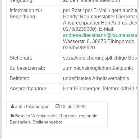
Vergütung:
ab dem Malermindestlohn
Grundsicherung,
Information zur
per Post / per E-Mail / gern auch t
Bewerbung:
Handy: Raumausstatter Dieckma
Vermittlung
Ansprechpartner Herr Andres Die
und
0173/3239000), E-Mail:
andreas.dieckmann@raumausstat
Förderung
Wasserstr. 8, 38875 Elbingerode, T
unterstützen
039454/89620
wir
Stellenart:
sozialversicherungspflichtige Bes
sie
Zu besetzen ab:
zum nächstmöglichen Zeitpunkt
auf
Befristet:
unbefristetes Arbeitsverhältnis
dem
Ansprechpartner:
Herr Eilenberger, Telefon: 03943 /
Weg
zurück
John Eilenberger
13. Juli 2026
in
Bereich Wernigerode
,
Regional
,
regionale
die
Baustellen
,
Stellenangebot
Arbeitswelt.
Unsere