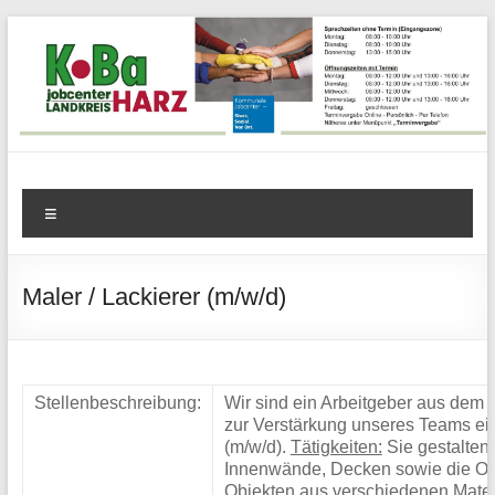
Zum
Inhalt
springen
KoBa
Menü
Harz
–
Maler / Lackierer (m/w/d)
Kommunale
Beschäftigungsagentur
Stellenbeschreibung:
Wir sind ein Arbeitgeber aus dem
Jobcenter
zur Verstärkung unseres Teams ein
(m/w/d).
Tätigkeiten:
Sie gestalten
Landkreis
Innenwände, Decken sowie die Ob
Objekten aus verschiedenen Materi