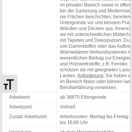
Harz
im privaten Bereich sowie in öffen
bei der Sanierung und Modernisier
Als
sie Flächen beschichten, bereiten 
Untergründe vor und bessern Put
kommunales
Wänden und Decken aus. Innenrä
Jobcenter
sie mit unterschiedlichen Maltech
mit Tapeten und Dekorputzen. Du
betreuen
von Dämmstoffen oder das Aufbri
wir
Wärmedämm-Verbundsystemen leis
wesentlichen Beitrag zur Energiee
rund
und Holzwerkstoffe, z.B. Fenster,
2/3
schützen sie mit geeigneten Lasur
Lacken.
Anforderung:
Sie haben ei
aller
im Bereich Maler oder können lang
Schrift vergrößern
arbeitslosen
Berufserfahrung vorweisen.
Menschen
Arbeitsort:
ab 38875 Elbingerode
im
Arbeitszeit:
Vollzeit
Landkreis
Zusatz Arbeitszeit:
Arbeitszeiten: Montag bis Freitag 
Harz.
bis 16:00 Uhr
Mit