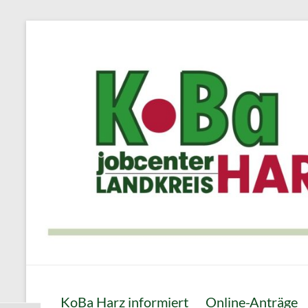
Zum
Inhalt
springen
KoBa
KoBa Harz informiert
Online-Anträge