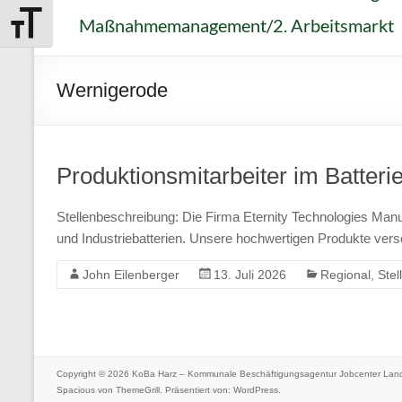
Harz
Maßnahmemanagement/2. Arbeitsmarkt
Schrift vergrößern
–
Kommunale
Wernigerode
Beschäftigungsagent
Jobcenter
Produktionsmitarbeiter im Batteri
Landkreis
Stellenbeschreibung: Die Firma Eternity Technologies Man
Harz
und Industriebatterien. Unsere hochwertigen Produkte verso
Als
John Eilenberger
13. Juli 2026
Regional
,
Ste
kommunales
Jobcenter
betreuen
Copyright © 2026
KoBa Harz – Kommunale Beschäftigungsagentur Jobcenter Land
wir
Spacious
von ThemeGrill. Präsentiert von:
WordPress
.