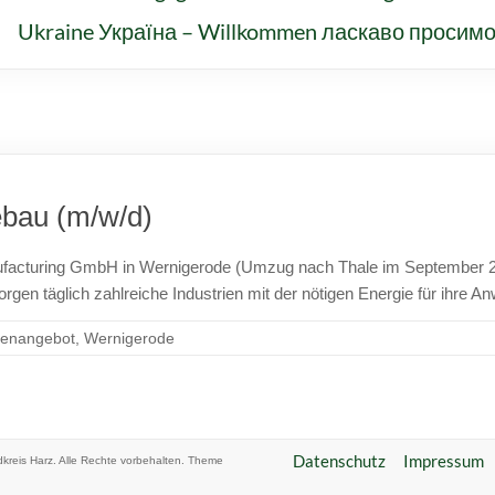
Ukraine Україна – Willkommen ласкаво просим
ur
ebau (m/w/d)
ufacturing GmbH in Wernigerode (Umzug nach Thale im September 2026
rgen täglich zahlreiche Industrien mit der nötigen Energie für ihre 
llenangebot
,
Wernigerode
Datenschutz
Impressum
kreis Harz
. Alle Rechte vorbehalten. Theme