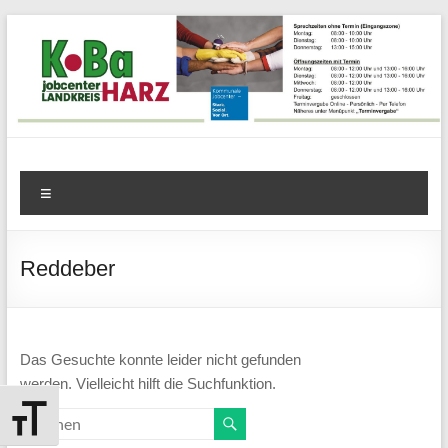
Zum
Inhalt
springen
KoBa
Menü
Harz
–
Reddeber
Kommunale
Beschäftigungsagentur
Das Gesuchte konnte leider nicht gefunden
Jobcenter
werden. Vielleicht hilft die Suchfunktion.
Landkreis
Search
Schrift vergrößern