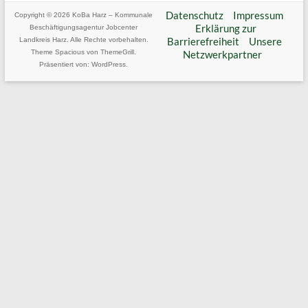
Harz
Datenschutz
Impressum
Copyright © 2026
KoBa Harz – Kommunale
Erklärung zur
Beschäftigungsagentur Jobcenter
Als
Barrierefreiheit
Unsere
Landkreis Harz
. Alle Rechte vorbehalten.
Theme
Spacious
von ThemeGrill.
Netzwerkpartner
kommunales
Präsentiert von:
WordPress
.
Jobcenter
betreuen
wir
rund
2/3
aller
arbeitslosen
Menschen
im
Landkreis
Harz.
Mit